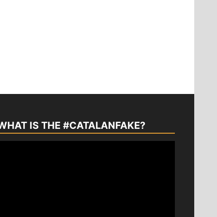
WHAT IS THE #CATALANFAKE?
Reproductor
de
vídeo