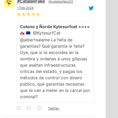
#CatalanFake
@catalanfake23
·
1 Feb 2024
Colono y Ñordo Kytesurfcat +=+=
@KytesurfCat
@albertsalame La falta de
garantías? Qué garantía le falta?
Oye, que si te escondes en la
sombra y ordenas a unos gilipuas
que asalten infraestructuras
críticas del estado, y pagas los
métodos de control con dinero
público, qué garantías necesitas
que te van a meter en la cárcel por
criminal?
Twitter