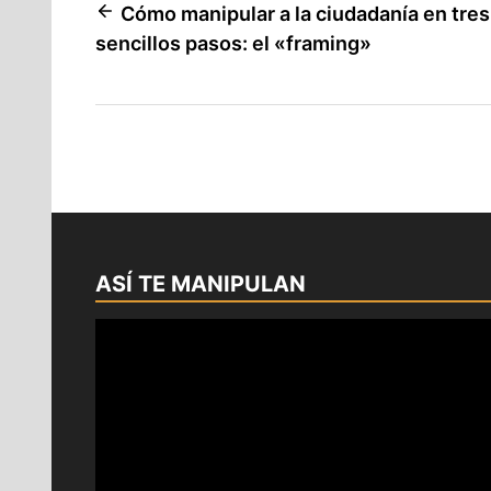
Navegación
Cómo manipular a la ciudadanía en tres
sencillos pasos: el «framing»
de
entradas
ASÍ TE MANIPULAN
Reproductor
de
vídeo