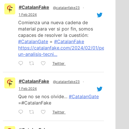
#CatalanFake
@catalanfake23
·
1 Feb 2024
Comienza una nueva cadena de
material para ver si por fin, somos
capaces de resolver la cuestión:
#CatalanGate
=
#CatalanFake
https://catalanfake.com/2024/02/01/pegasus-
un-analisis-tecni...
Twitter
#CatalanFake
@catalanfake23
·
1 Feb 2024
Que no se nos olvide...
#CatalanGate
=#CatalanFake
Twitter